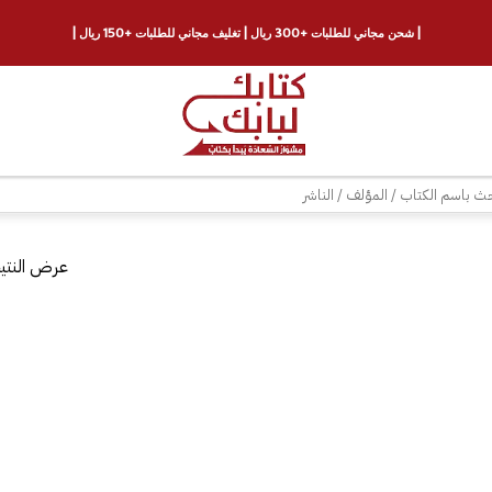
| شحن مجاني للطلبات +300 ريال | تغليف مجاني للطلبات +150 ريال |
ث
عرض النتيج