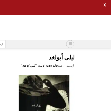
X
خطي
لمحتوى
البح
عن:
الرئيسية
/
منتجات تحت الوسم “‎ليلى أبولغد‎”
إضافة
إلى
قائمة
الرغبات