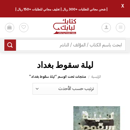
X
| شحن مجاني للطلبات +300 ريال | تغليف مجاني للطلبات +150 ريال |
خطي
لمحتوى
البحث
عن:
ليلة سقوط بغداد
الرئيسية
/
منتجات تحت الوسم “ليلة سقوط بغداد”
إضافة
إلى
قائمة
الرغبات