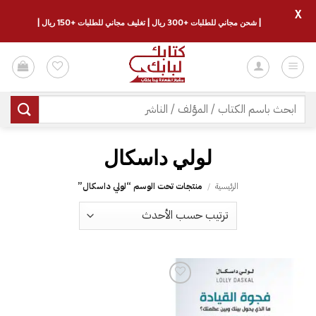
X
| شحن مجاني للطلبات +300 ريال | تغليف مجاني للطلبات +150 ريال |
خطي
لمحتوى
البحث
عن:
لولي داسكال
الرئيسية
/
منتجات تحت الوسم “لولي داسكال”
إضافة
إلى
قائمة