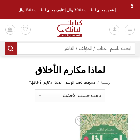
X
| شحن مجاني للطلبات +300 ريال | تغليف مجاني للطلبات +150 ريال |
خطي
لمحتوى
البحث
عن:
الرئيسية
/
منتجات تحت الوسم “‎لماذا مكارم الأخلاق‎”
إضافة
إلى
قائمة