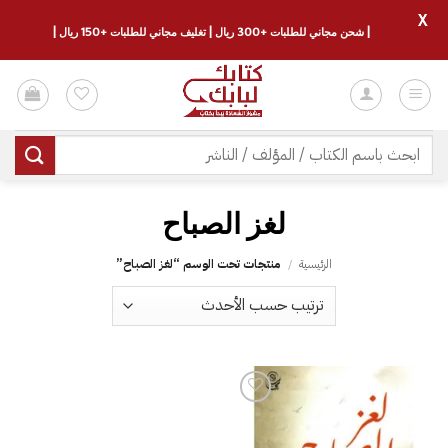
X
| شحن مجاني للطلبات +300 ريال | تغليف مجاني للطلبات +150 ريال |
خطي
لمحتوى
البحث
عن:
الرئيسية
/
منتجات تحت الوسم “‎لغز الصباح‎”
إضافة
إلى
قائمة