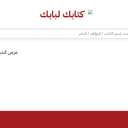
| شحن مجاني للطلبات +300 ريال | تغليف مجاني للطلبات +150 ريال |
ث
عرض النتيج