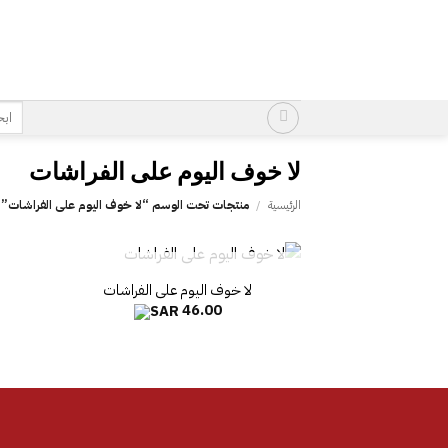
خطي
لمحتوى
البح
عن:
الرئيسية
/
منتجات تحت الوسم “‎لا خوف اليوم على الفراشات”
غير متوفر في المخزون
46.00