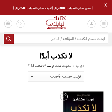
X
| شحن مجاني للطلبات +300 ريال | تغليف مجاني للطلبات +150 ريال |
خطي
لمحتوى
البحث
عن:
لا تكذب أبدًا
الرئيسية
/
منتجات تحت الوسم “لا تكذب أبدًا”
إضافة
إلى
قائمة