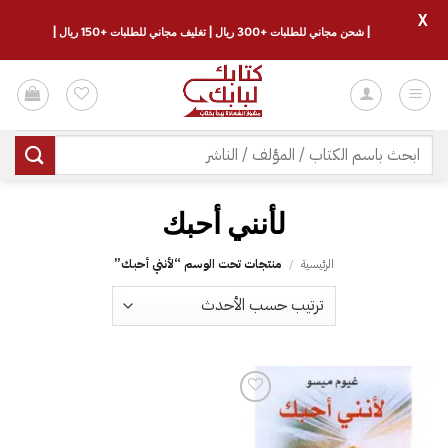
X
| شحن مجاني للطلبات +300 ريال | تغليف مجاني للطلبات +150 ريال |
خطي
لمحتوى
البحث
عن:
الرئيسية
/
منتجات تحت الوسم “‎لأنني أحبك”
إضافة
إلى
قائمة