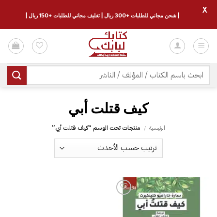
X
| شحن مجاني للطلبات +300 ريال | تغليف مجاني للطلبات +150 ريال |
خطي
لمحتوى
البحث
عن:
الرئيسية
/
منتجات تحت الوسم “‎كيف قتلت أبي”
إضافة
إلى
قائمة