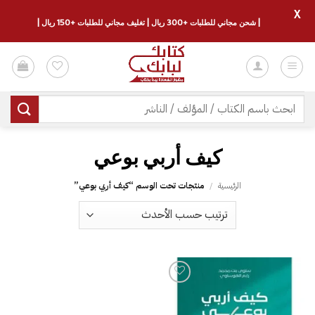
X
| شحن مجاني للطلبات +300 ريال | تغليف مجاني للطلبات +150 ريال |
خطي
لمحتوى
البحث
عن:
كيف أربي بوعي
الرئيسية
/
منتجات تحت الوسم “كيف أربي بوعي”
إضافة
إلى
قائمة