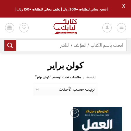
X
| شحن مجاني للطلبات +300 ريال | تغليف مجاني للطلبات +150 ريال |
خطي
لمحتوى
البحث
عن:
كولن براير
الرئيسية
/
منتجات تحت الوسم “كولن براير”
إضافة
إلى
قائمة