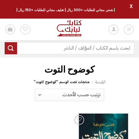
X
| شحن مجاني للطلبات +300 ريال | تغليف مجاني للطلبات +150 ريال |
خطي
لمحتوى
البحث
عن:
كوضوح التوت
الرئيسية
/
منتجات تحت الوسم “كوضوح التوت”
إضافة
إلى
قائمة