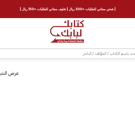
| شحن مجاني للطلبات +300 ريال | تغليف مجاني للطلبات +150 ريال |
ث
عرض النتيج