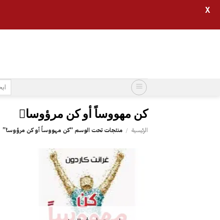
X
خطي
لمحتوى
البح
عن:
الرئيسية
/
منتجات تحت الوسم “‎كن مهووساً أو كن مرؤوسا‎ً”
إضافة
إلى
قائمة
الرغبات