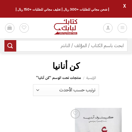
X
| شحن مجاني للطلبات +300 ريال | تغليف مجاني للطلبات +150 ريال |
خطي
لمحتوى
البحث
عن:
كن أنانيا
الرئيسية
/
منتجات تحت الوسم “كن أنانيا”
إضافة
إلى
قائمة