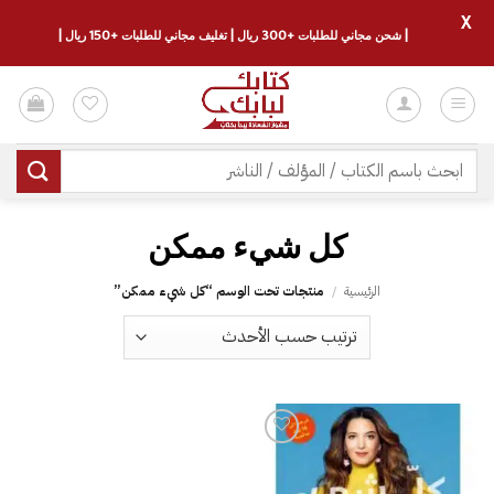
X
| شحن مجاني للطلبات +300 ريال | تغليف مجاني للطلبات +150 ريال |
خطي
لمحتوى
البحث
عن:
كل شيء ممكن
الرئيسية
/
منتجات تحت الوسم “كل شيء ممكن”
إضافة
إلى
قائمة