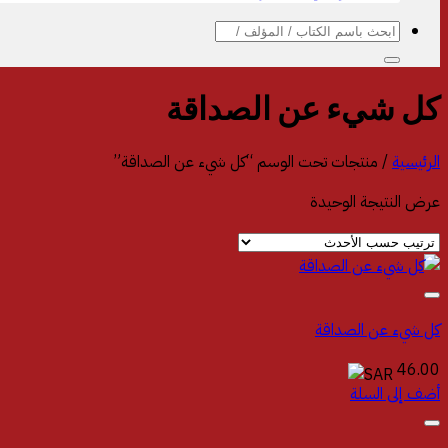
البحث
عن:
الرئيسية
/
منتجات تحت الوسم “‎كل شيء عن الصداقة‎”
عرض النتيجة الوحيدة
46.00
أضف إلى السلة