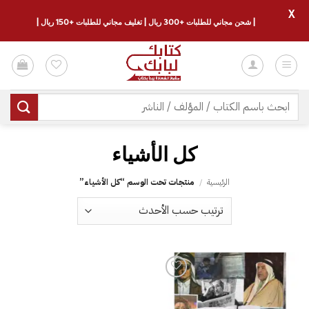
X
| شحن مجاني للطلبات +300 ريال | تغليف مجاني للطلبات +150 ريال |
خطي
لمحتوى
البحث
عن:
كل الأشياء
الرئيسية
/
منتجات تحت الوسم “كل الأشياء”
إضافة
إلى
قائمة