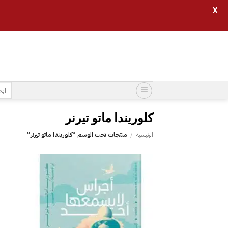
X
خطي
لمحتوى
البح
عن:
كلوريندا ماتو تيرنر
الرئيسية
/
منتجات تحت الوسم “كلوريندا ماتو تيرنر”
إضافة
إلى
قائمة
الرغبات