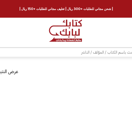
| شحن مجاني للطلبات +300 ريال | تغليف مجاني للطلبات +150 ريال |
ث
عرض النتيج