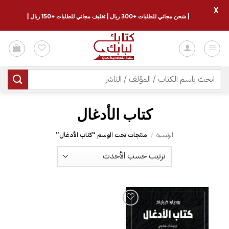
X
| شحن مجاني للطلبات +300 ريال | تغليف مجاني للطلبات +150 ريال |
خطي
لمحتوى
البحث
عن:
كتاب الأدغال
الرئيسية
/
منتجات تحت الوسم “كتاب الأدغال”
إضافة
إلى
قائمة