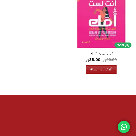
الرغبات
وفر 13%
أنت لست أمك
السعر
السعر
35.00
40.00
الأصلي
الحالي
هو:
هو:
أضف إلى السلة
35.00.
40.00.