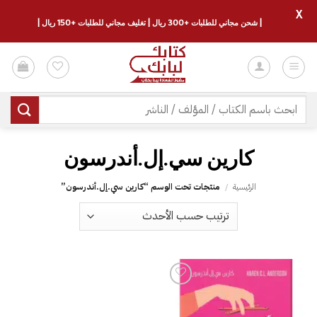
X
| شحن مجاني للطلبات +300 ريال | تغليف مجاني للطلبات +150 ريال |
خطي
لمحتوى
البحث
عن:
كارين سي.إل.أندرسون
الرئيسية
/
منتجات تحت الوسم “كارين سي.إل.أندرسون”
إضافة
إلى
قائمة