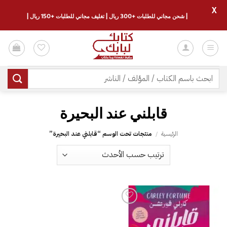
X
| شحن مجاني للطلبات +300 ريال | تغليف مجاني للطلبات +150 ريال |
خطي
لمحتوى
البحث
عن:
الرئيسية
/
منتجات تحت الوسم “‎قابلني عند البحيرة‎”
إضافة
إلى
قائمة