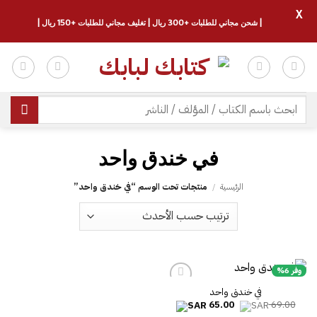
X
| شحن مجاني للطلبات +300 ريال | تغليف مجاني للطلبات +150 ريال |
خطي
لمحتوى
البحث
عن:
في خندق واحد
الرئيسية
/
منتجات تحت الوسم “في خندق واحد”
وفر 6%
في خندق واحد
السعر
السعر
65.00
69.00
الأصلي
الحالي