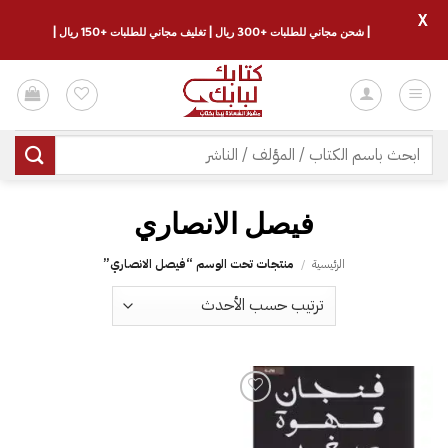
X
| شحن مجاني للطلبات +300 ريال | تغليف مجاني للطلبات +150 ريال |
خطي
لمحتوى
البحث
عن:
فيصل الانصاري‎
الرئيسية
/
منتجات تحت الوسم “فيصل الانصاري‎”
إضافة
إلى
قائمة