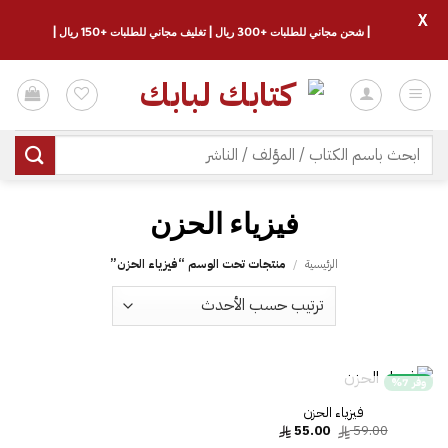
X
| شحن مجاني للطلبات +300 ريال | تغليف مجاني للطلبات +150 ريال |
خطي
لمحتوى
البحث
عن:
فيزياء الحزن
الرئيسية
/
منتجات تحت الوسم “فيزياء الحزن”
وفر 7%
غير متوفر في المخزون
فيزياء الحزن‎
السعر
السعر
55.00
59.00
الأصلي
الحالي