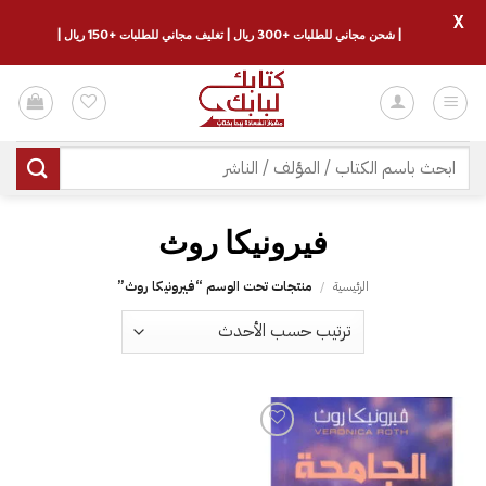
X
| شحن مجاني للطلبات +300 ريال | تغليف مجاني للطلبات +150 ريال |
خطي
لمحتوى
البحث
عن:
فيرونيكا روث
الرئيسية
/
منتجات تحت الوسم “فيرونيكا روث”
إضافة
إلى
قائمة