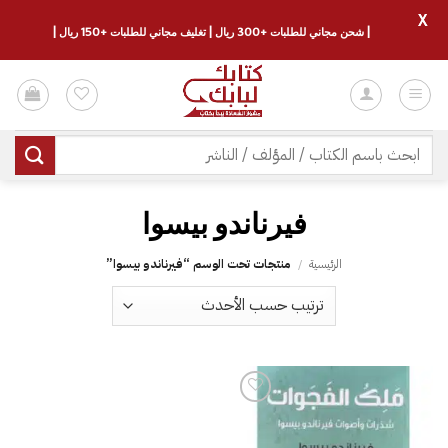
X
| شحن مجاني للطلبات +300 ريال | تغليف مجاني للطلبات +150 ريال |
خطي
لمحتوى
البحث
عن:
فيرناندو بيسوا
الرئيسية
/
منتجات تحت الوسم “فيرناندو بيسوا”
إضافة
إلى
قائمة