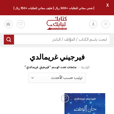
X
| شحن مجاني للطلبات +300 ريال | تغليف مجاني للطلبات +150 ريال |
خطي
لمحتوى
البحث
عن:
الرئيسية
/
منتجات تحت الوسم “‎فيرجيني غريمالدي”
إضافة
إلى
قائمة