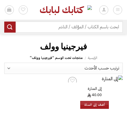
خطي
لمحتوى
| شحن مجاني للطلبات +300 ريال | تغليف مجاني للطلبات +150 ريال |
البحث
عن:
الرئيسية
/
منتجات تحت الوسم “‎فيرجينيا وولف”
إلى المنارة
40.00
أضف إلى السلة