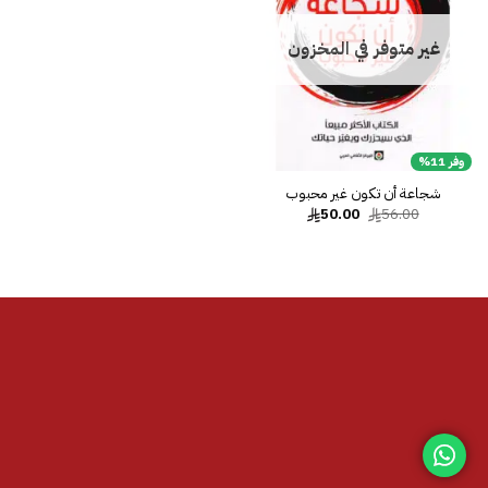
غير متوفر في المخزون
وفر 11%
شجاعة أن تكون غير محبوب
السعر
السعر
50.00
56.00
الأصلي
الحالي
هو:
هو:
50.00.
56.00.