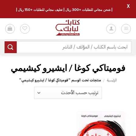
X
| شحن مجاني للطلبات +300 ريال | تغليف مجاني للطلبات +150 ريال |
خطي
لمحتوى
البحث
عن:
فوميتاكي كوغا ‎/‎ ايشيرو كيشيمي
الرئيسية
/
منتجات تحت الوسم “فوميتاكي كوغا ‎/‎ ايشيرو كيشيمي”
إضافة
إلى
قائمة
الرغبات