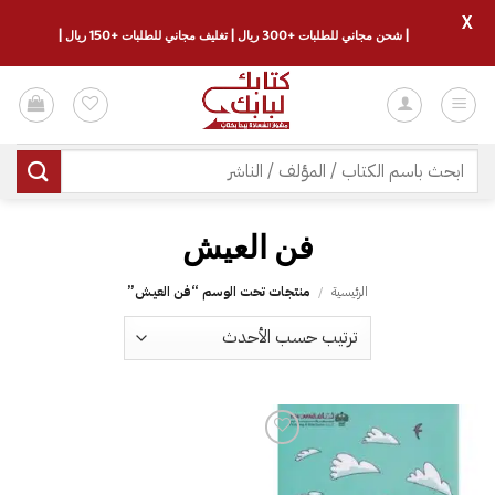
X
| شحن مجاني للطلبات +300 ريال | تغليف مجاني للطلبات +150 ريال |
خطي
لمحتوى
البحث
عن:
فن العيش
الرئيسية
/
منتجات تحت الوسم “فن العيش”
إضافة
إلى
قائمة