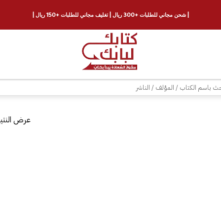
| شحن مجاني للطلبات +300 ريال | تغليف مجاني للطلبات +150 ريال |
ث
عرض النتيج