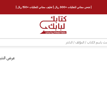
| شحن مجاني للطلبات +300 ريال | تغليف مجاني للطلبات +150 ريال |
ث
عرض النتيج