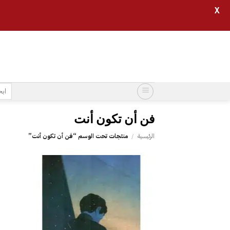
X
خطي
لمحتوى
البح
عن:
الرئيسية
/
منتجات تحت الوسم “‎فن أن تكون أنت”
إضافة
إلى
قائمة
الرغبات