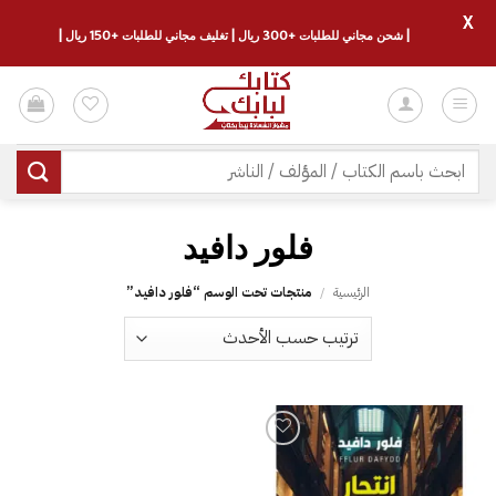
X
| شحن مجاني للطلبات +300 ريال | تغليف مجاني للطلبات +150 ريال |
خطي
لمحتوى
البحث
عن:
فلور دافيد
الرئيسية
/
منتجات تحت الوسم “فلور دافيد”
إضافة
إلى
قائمة