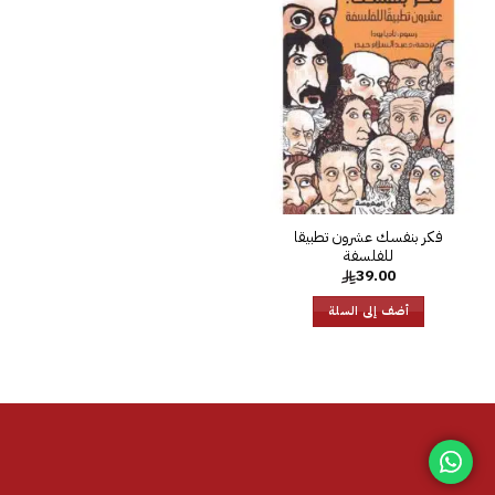
إضافة
إلى
قائمة
الرغبات
‎فكر بنفسك عشرون تطبيقا
للفلسفة‎
39.00
أضف إلى السلة