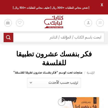
X
| شحن مجاني للطلبات +300 ريال | تغليف مجاني للطلبات +150 ريال |
خطي
لمحتوى
البحث
عن:
‎فكر بنفسك عشرون تطبيقا
للفلسفة‎
الرئيسية
/
منتجات تحت الوسم “‎فكر بنفسك عشرون تطبيقا للفلسفة‎”