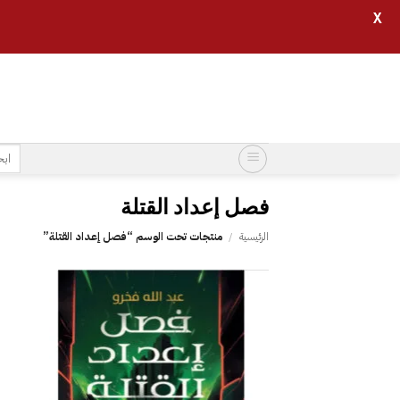
X
خطي
لمحتوى
البح
عن:
فصل إعداد القتلة
الرئيسية
/
منتجات تحت الوسم “فصل إعداد القتلة”
إضافة
إلى
قائمة
الرغبات