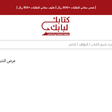
| شحن مجاني للطلبات +300 ريال | تغليف مجاني للطلبات +150 ريال |
ث
عرض النتيج