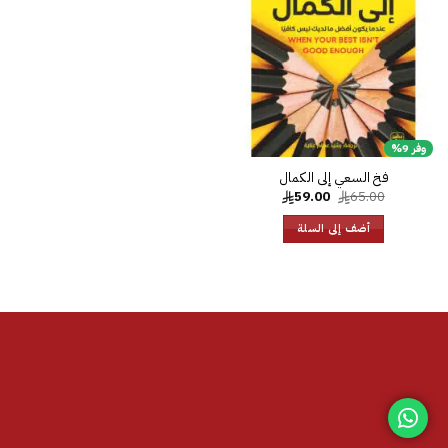
الرغبات
وفر 9%
فخ السعي إلى الكمال
السعر
السعر
59.00
65.00
الأصلي
الحالي
هو:
هو:
أضف إلى السلة
59.00.
65.00.