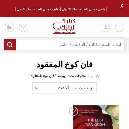
X
| شحن مجاني للطلبات +300 ريال | تغليف مجاني للطلبات +150 ريال |
خطي
لمحتوى
البحث
عن:
فان كوخ المفقود
الرئيسية
/
منتجات تحت الوسم “فان كوخ المفقود”
إضافة
إلى
قائمة