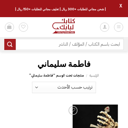
X
| شحن مجاني للطلبات +300 ريال | تغليف مجاني للطلبات +150 ريال |
خطي
لمحتوى
البحث
عن:
فاطمة سليماني
الرئيسية
/
منتجات تحت الوسم “فاطمة سليماني”
إضافة
إلى
قائمة