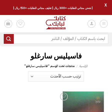
X
| شحن مجاني للطلبات +300 ريال | تغليف مجاني للطلبات +150 ريال |
خطي
لمحتوى
البحث
عن:
الرئيسية
/
منتجات تحت الوسم “‎فاسيليس سارغلو”
إضافة
إلى
قائمة