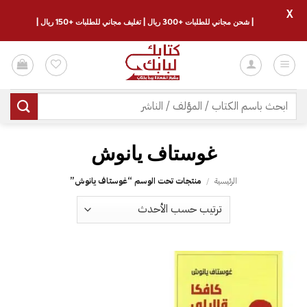
X
| شحن مجاني للطلبات +300 ريال | تغليف مجاني للطلبات +150 ريال |
خطي
لمحتوى
البحث
عن:
غوستاف يانوش
الرئيسية
/
منتجات تحت الوسم “غوستاف يانوش”
إضافة
إلى
قائمة
الرغبات