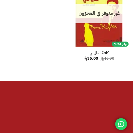
غير متوفر في المخزون
وفر 24%
كافكا قال لي‎
السعر
السعر
35.00
46.00
الأصلي
الحالي
هو:
هو:
35.00.
46.00.