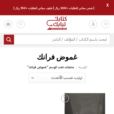
X
| شحن مجاني للطلبات +300 ريال | تغليف مجاني للطلبات +150 ريال |
خطي
لمحتوى
البحث
عن:
غموض فرانك
الرئيسية
/
منتجات تحت الوسم “غموض فرانك”
إضافة
إلى
قائمة