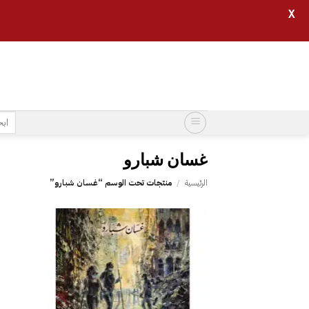
X
خطي
لمحتوى
البح
عن:
غسان شبارو
الرئيسية
/
منتجات تحت الوسم “غسان شبارو”
إضافة
إلى
قائمة
الرغبات