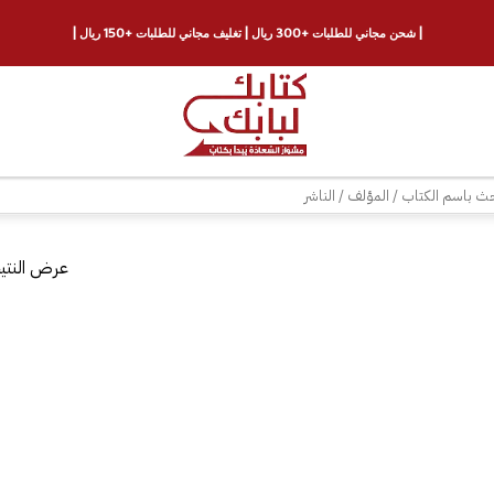
| شحن مجاني للطلبات +300 ريال | تغليف مجاني للطلبات +150 ريال |
ث
عرض النتيج