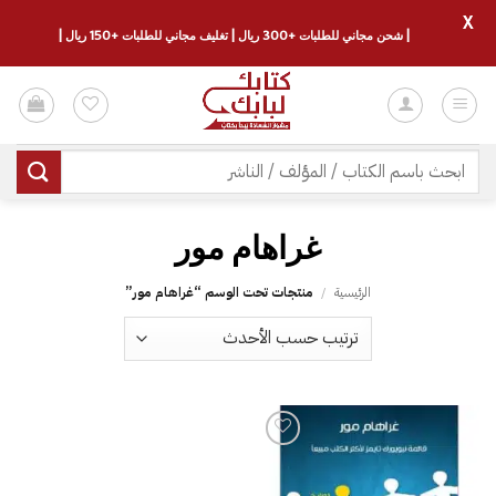
X
| شحن مجاني للطلبات +300 ريال | تغليف مجاني للطلبات +150 ريال |
خطي
لمحتوى
البحث
عن:
الرئيسية
/
منتجات تحت الوسم “‎غراهام مور‎”
إضافة
إلى
قائمة