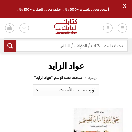
X
| شحن مجاني للطلبات +300 ريال | تغليف مجاني للطلبات +150 ريال |
خطي
لمحتوى
البحث
عن:
عواد الزايد
الرئيسية
/
منتجات تحت الوسم “عواد الزايد”
إضافة
إلى
قائمة
الرغبات