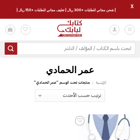
X
| شحن مجاني للطلبات +300 ريال | تغليف مجاني للطلبات +150 ريال |
خطي
لمحتوى
البحث
عن:
عمر الحمادي
الرئيسية
/
منتجات تحت الوسم “عمر الحمادي”
إضافة
إلى
قائمة