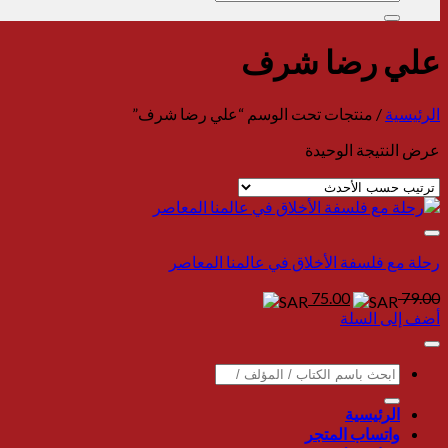
عن:
الرئيسية
/
منتجات تحت الوسم “‎علي رضا شرف‎”
عرض النتيجة الوحيدة
السعر
السعر
75.00
79.00
الأصلي
الحالي
أضف إلى السلة
هو:
هو:
75.00.
79.00.
البحث
عن:
الرئيسية
واتساب المتجر