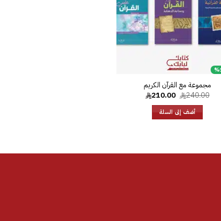
مجموعة مع القرآن الكريم
السعر
السعر
210.00
240.00
الأصلي
الحالي
هو:
هو:
أضف إلى السلة
210.00.
240.00.