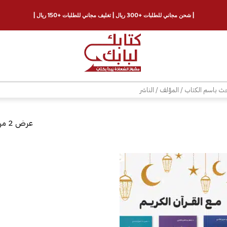
| شحن مجاني للطلبات +300 ريال | تغليف مجاني للطلبات +150 ريال |
ث
عرض ⁦2⁩ من كل النتائج
إضافة
إلى
قائمة
الرغبات