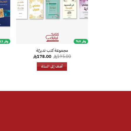
وفر 9%
وفر 13%
مجموعة كتب تدبريّة
السعر
السعر
178.00
195.00
الأصلي
الحالي
هو:
هو:
أضف إلى السلة
178.00.
195.00.