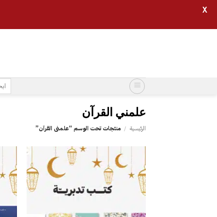
X
خطي
لمحتوى
البح
عن:
علمني القرآن
الرئيسية
/
منتجات تحت الوسم “علمني القرآن”
إضافة
إلى
قائمة
الرغبات