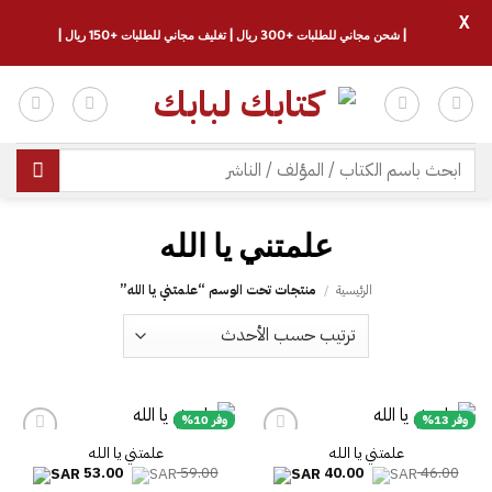
X
| شحن مجاني للطلبات +300 ريال | تغليف مجاني للطلبات +150 ريال |
خطي
لمحتوى
البحث
عن:
الرئيسية
/
منتجات تحت الوسم “‎علمتني يا الله”
وفر 13%
وفر 10%
علمتني يا الله
السعر
السعر
السعر
السعر
53.00
59.00
40.00
46.00
الأصلي
الحالي
الأصلي
الحالي