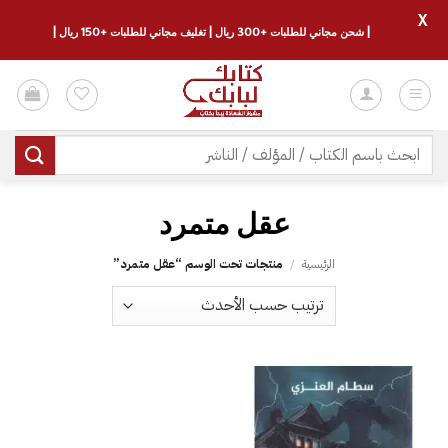
X
| شحن مجاني للطلبات +300 ريال | تغليف مجاني للطلبات +150 ريال |
خطي
لمحتوى
البحث
عن:
عقل متمرد
الرئيسية
/
منتجات تحت الوسم “عقل متمرد”
إضافة
إلى
قائمة
الرغبات