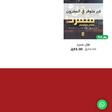
غير متوفر في المخزون
وفر 9%
عقل متمرد
السعر
السعر
51.00
56.00
الأصلي
الحالي
هو:
هو:
51.00.
56.00.