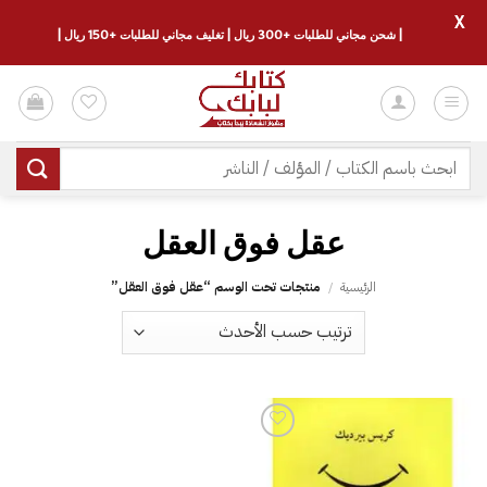
X
| شحن مجاني للطلبات +300 ريال | تغليف مجاني للطلبات +150 ريال |
خطي
لمحتوى
البحث
عن:
الرئيسية
/
منتجات تحت الوسم “‎عقل فوق العقل”
إضافة
إلى
قائمة